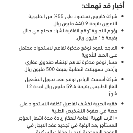
أخبار قد تهمك:
شركة كاتريون تستحوذ على 55% من الخليجية
للتموين بقيمة 440.9 مليون ريال
رؤوم التجارية توقع اتفاقية لشراء مصنع في حائل
بقيمة 15 مليون ريال.
الماجد للعود توقع مذكرة تفاهم لاستحواذ محتمل
على الصفا للأدوية
مسار توقع مذكرة تفاهم لإنشاء صندوق عقاري
ورُخص تسهيلات ائتمانية بقيمة 500 مليون ريال
شركة أسمنت الرياض توقع عقد تحويل التشغيل
للغاز الطبيعي بقيمة 59.4 مليون ريال لمدة 12
شهرًا.
فقيه الطبية تكشف تفاصيل تكلفة الاستحواذ على
حصة في صفوة التشخيص الطبية
• اقرت الهيئة العامة للعقار زيادة مدة اشعار المؤجر
للمستأجر بعد الرغبة في تجديد عقد الايجار في
العقود النموذجية لإيجار العقارات السكنية.