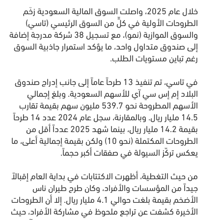
خلال عام 2025، واصلت السوق المالية السعودية زخَم
الطروحات الأولية في كلٍّ من السوق الرئيسي (تاسي)
والسوق الموازية (نمو)، مع تسجيل 38 شركة مدرجة إضافة
إلى صندوق متداول واحد، ما يؤكد استمرار جاذبية السوق
رغم تباين مستويات الطلب.
في تاسي، تم تنفيذ 13 طرحاً عاماً إلى جانب إدراج صندوق
البلاد إم إس سي آي للأسهم السعودية. وبلغ إجمالي
الأسهم المطروحة نحو 539.7 مليون سهم بقيمة تقارب
14.5 مليار ريال. وبالمقارنة، سجل عام 2024 عدد 14 طرحاً
بقيمة 14.2 مليار ريال، بينما شهد 2025 عدداً أقل من
الطروحات المكتملة (نحو 10) ولكن بقيمة إجمالية أعلى، ما
يعكس تركّز السيولة في صفقات أكبر حجماً.
من حيث التغطية، أظهرت الاكتتابات في بداية العام إقبالاً
جيداً من المؤسسات والأفراد، وكان طرح طيران ناس
الأضخم بقيمة بلغت حوالي 4.1 مليار ريال. إلا أن الطروحات
الأخيرة كشفت عن تراجع ملحوظ في مشاركة الأفراد، حيث