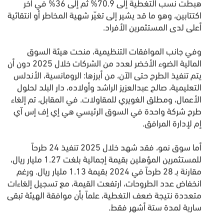
هبطت نسب التغطية إلى 70.9% ثم إلى 36% في آخر
اكتتابين، وهو ما قد يشير إلى تغيّر شهية المخاطر أو انتقائية
أعلى لدى المستثمرين الأفراد.
وفي جانب الموافقات التنظيمية، منحت هيئة السوق
المالية الضوء الأخضر لعدد من الشركات خلال 2025 دون أن
يتم تنفيذ الطرح حتى الآن، من أبرزها: الرومانسية، الأندلس
التعليمية، صالح عبدالعزيز الراشد وأولاده، دار البلد لحلول
الأعمال، ومطلق الغويري للمقاولات. في المقابل، تم إلغاء
طرح شركة واحدة في السوق الرئيسي هي إي إف إس آي
إم لإدارة المرافق.
أما سوق نمو، فقد شهد خلال 2025 تنفيذ 24 طرحاً
للمستثمرين المؤهلين بقيمة إجمالية بلغت 1.27 مليار ريال،
مقارنة بـ 28 طرحاً في 2024 بقيمة 1.13 مليار ريال. ورغم
انخفاض عدد الطروحات، ارتفعت القيمة، مع تسجيل إلغاءات
متعددة نتيجة ضعف التغطية، علماً بأن موافقة الهيئة تبقى
سارية لمدة ستة أشهر فقط.