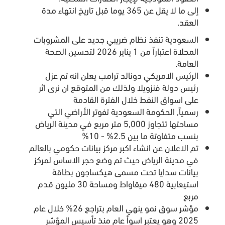
‏إلى ما لا يقل عن 365 يوما قبل تاريخ انتهاء مدة
العقد.
السعودية تنفذ نظام ضريبي جديد على المشروبات
المحلاة اعتباراً من 1 يناير 2026 لتحسين الصحة
العامة.
الرئيس الامريكي دونالد ترامب يعلن انه تم عزل
رئيس دولة فنزويلا ولذلك من المتوقع ان نرى اثر
على اسواق النفط خلال الفترة القادمة
رسمياً, الحكومة السعودية تفوتر الأراضي التي
مساحتها تتجاوز 5,000 متر مربع في مدينة الرياض
بنسب متفاوتة ما بين 2.5% - 10%
تم الاعلان عن انشاء اكبر مركز بيانات حكومي بالعالم
في مدينة الرياض حيث تم وضع حجر الاساس لمركز
بيانات سدايا تحت مسمى هيكساجون بطاقة
استيعابية 480 ميقاواط ومساحة 30 مليون قدم
مربع
مؤشر سوق نمو ينهي العام بتراجع 26% خلال عام
2025 وهو يعتبر اسوأ عام منذ تأسيس المؤشر