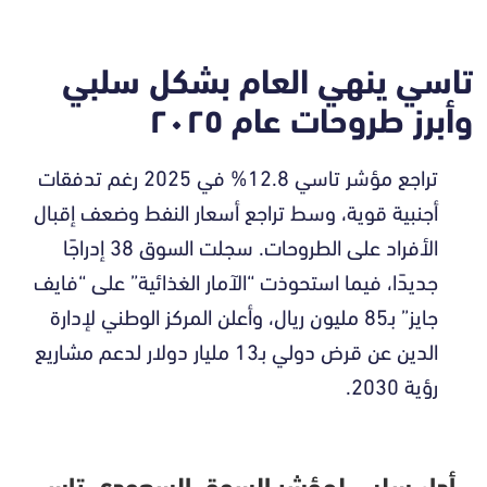
تاسي ينهي العام بشكل سلبي
وأبرز طروحات عام ٢٠٢٥
تراجع مؤشر تاسي 12.8% في 2025 رغم تدفقات
أجنبية قوية، وسط تراجع أسعار النفط وضعف إقبال
الأفراد على الطروحات. سجلت السوق 38 إدراجًا
جديدًا، فيما استحوذت “الآمار الغذائية” على “فايف
جايز” بـ85 مليون ريال، وأعلن المركز الوطني لإدارة
الدين عن قرض دولي بـ13 مليار دولار لدعم مشاريع
رؤية 2030.
أداء سلبي لمؤشر السوق السعودي تاسي