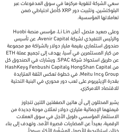
سعي الشركة لتقوية مركزها في سوق المدفوعات عبر
البلوكتشين، وتثبيت دور XRP كأصل احتياطي ضمن
تعاملاتها المؤسسية.
وعلى صعيد متصل، أعلن Li Lin، مؤسس منصة Huobi
والرئيس التنفيذي لشركة Avenir Capital، عن تأسيس
صندوق استثماري بقيمة مليار دولار بالشراكة مع مجموعة
من كبار المستثمرين في آسيا، يهدف إلى تجميع عملة ETH
عن طريق استحواذ شركة SPAC. ويشارك في الصندوق كل
من HongShan Capital وFenbushi Capital وHashKey
Group وMeitu Inc، في خطوة تعكس الثقة المتزايدة
بقدرة الإيثيريوم على لعب دور محوري في البنية التحتية
للاقتصاد اللامركزي.
يشير المحللون إلى أن هاتين الصفقتين اللتين تتجاوز
قيمتهما الإجمالية ملياري دولار تمثلان موجة جديدة من
الاستثمار المؤسسي طويل الأجل في سوق العملات
الرقمية، بعيداً عن المضاربات قصيرة الأمد، وتهدف إلى بناء
خزائن استراتيجية للأصول المشفّرة الأكثر رسوخاً.