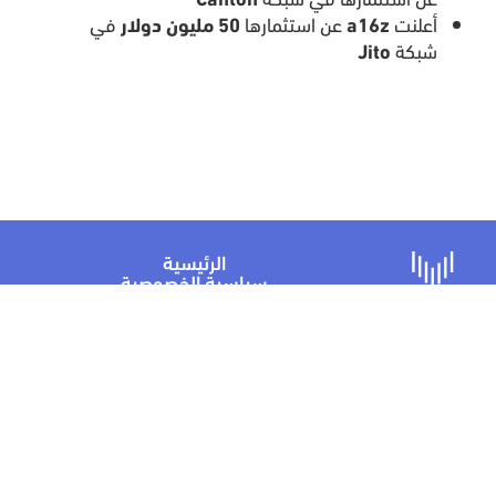
أعلنت
a16z
عن استثمارها
50 مليون دولار
في
شبكة
Jito
الرئيسية
سياسية الخصوصية
الشروط والأحكام
الأسئلة الشائعة
تواصل معنا
منصة فيلا المالية مملوكة لشركة فيلا المالية بسجل تجاري رقم
1010762974. مرخصة من هيئة السوق المالية - مختبر التقنية المالية.
جميع الحقوق محفوظة. فيلا المالية 2024-2025 ©