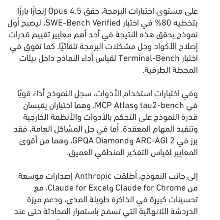
على مستوى اختبارات البرمجة، حقق Opus 4.5 إنجازًا بارزًا
بتخطيه 80% في اختبار SWE-Bench Verified، ليصبح أول
نموذج يحقق هذه النتيجة في أحد أهم معايير تقييم قدرات
إصلاح الأكواد وحل مشكلات البرمجة تلقائيًا. كما تفوق في
اختبار Terminal-Bench لقياس أداء النماذج داخل بيئات
المحطة الطرفية.
وفي اختبارات استخدام الأدوات، سجل النموذج أداءً قويًا
في tau2-bench وMCP Atlas، وهما اختباران يقيسان
قدرة النموذج على التحكم بالأدوات والأنظمة الخارجية
وتنفيذ المهام المعقدة. أما في حل المشاكل العامة، فقد
برز في ARC-AGI 2 وGPQA Diamond، وهما من أقوى
المعايير لقياس التفكير المنطقي العميق.
إلى جانب النموذج، أطلقت Anthropic إصدارات موسعة
من Claude for Chrome وClaude for Excel، مع
تحسينات كبيرة في الذاكرة طويلة المدى، ودعم ميزة
الدردشة اللانهائية التي تسمح باستمرار المحادثة حتى عند