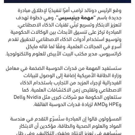
وقع الرئيس دونالد ترامب أمرًا تنفيذيًا لإطلاق مبادرة
جديدة باسم
“مهمة جينيسيس”
، وهي خطوة تهدف
لتعزيز الابتكار وتسريع تبنّي تقنيات الذكاء الاصطناعي.
المبادرة تركز على تنسيق الأبحاث بين الوكالات الحكومية
وتوسيع استخدام أدوات الذكاء الاصطناعي لتحقيق تقدم
أسرع في المجالات العلمية، وفقًا لما قاله مايكل
كراتسيوس، مدير مكتب البيت الأبيض للعلوم والتكنولوجيا.
ستستفيد المهمة من قدرات الحوسبة الضخمة في معامل
وزارة الطاقة الأمريكية إضافة إلى الوصول للبيانات
الفيدرالية لإجراء المزيد من التجارب باستخدام الذكاء
الاصطناعي وتقليص زمن الاكتشافات العلمية. كما
ستتعاون الحكومة مع شركات كبرى مثل Nvidia وDell
وHPE وAMD لزيادة قدرات الحوسبة الفائقة.
المسؤولون قالوا إن المبادرة ستُسرّع التقدم في هندسة
المواد والعلوم الصحية والطاقة، مؤكدين أن الابتكار
سيُساهم في تعزيز الإنتاج وخفض التكاليف. وفي ظل