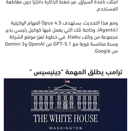
امتلاء نافذة السياق، عبر ضغط الذاكرة داخليًا دون مقاطعة
المستخدم.
ومع هذا التحديث، يستهدف Opus 4.5 المهام الوكيلية
(Agentic)، وخاصة تلك التي يعمل فيها كوكيل رئيسي يدير
مجموعة من وكلاء Haiku، في خطوة تعزز موقع الشركة
وسط منافسة قوية مع GPT-5.1 من OpenAI وGemini 3
من Google.
ترامب يطلق المهمة "جينيسيس "