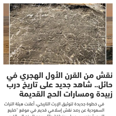
نقش من القرن الأول الهجري في
حائل.. شاهد جديد على تاريخ درب
زبيدة ومسارات الحج القديمة
في خطوة جديدة لتوثيق الإرث التاريخي، أعلنت هيئة التراث
السعودية عن رصد نقش إسلامي قديم في موقع “ضليع
النيص” جنوب سميراء بمنطقة حائل، يرجع تاريخه إلى القرن