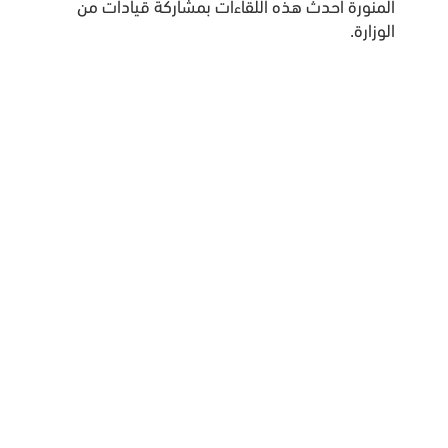
المنورة أحدث هذه اللقاءات بمشاركة قيادات من
الوزارة.
الرئيسية
سياسية الخصوصية
الشروط والأحكام
الأسئلة الشائعة
تواصل معنا
منصة فيلا المالية مملوكة لشركة فيلا المالية بسجل تجاري رقم
1010762974. مرخصة من هيئة السوق المالية - مختبر التقنية المالية.
جميع الحقوق محفوظة. فيلا المالية 2024-2025 ©