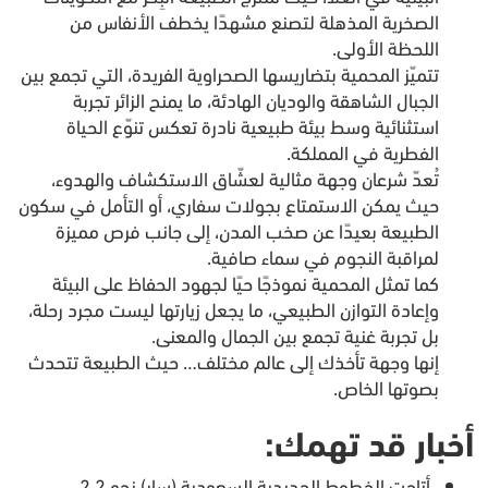
الصخرية المذهلة لتصنع مشهدًا يخطف الأنفاس من
اللحظة الأولى.
تتميّز المحمية بتضاريسها الصحراوية الفريدة، التي تجمع بين
الجبال الشاهقة والوديان الهادئة، ما يمنح الزائر تجربة
استثنائية وسط بيئة طبيعية نادرة تعكس تنوّع الحياة
الفطرية في المملكة.
تُعدّ شرعان وجهة مثالية لعشّاق الاستكشاف والهدوء،
حيث يمكن الاستمتاع بجولات سفاري، أو التأمل في سكون
الطبيعة بعيدًا عن صخب المدن، إلى جانب فرص مميزة
لمراقبة النجوم في سماء صافية.
كما تمثل المحمية نموذجًا حيًا لجهود الحفاظ على البيئة
وإعادة التوازن الطبيعي، ما يجعل زيارتها ليست مجرد رحلة،
بل تجربة غنية تجمع بين الجمال والمعنى.
إنها وجهة تأخذك إلى عالم مختلف… حيث الطبيعة تتحدث
بصوتها الخاص.
أخبار قد تهمك:
أتاحت الخطوط الحديدية السعودية (سار) نحو 2.2