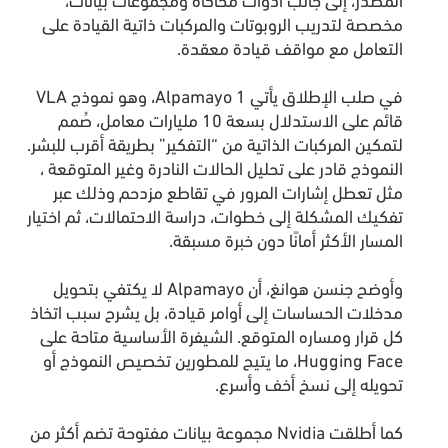
مخصصة لتدريب الروبوتات والمركبات ذاتية القيادة على
التعامل مع مواقف قيادة معقدة.
في صلب الإطلاق يأتي Alpamayo 1، وهو نموذج VLA
قائم على الاستدلال بسعة 10 مليارات معامل، صُمم
لتمكين المركبات الذاتية من “التفكير” بطريقة أقرب للبشر.
النموذج قادر على تحليل الحالات النادرة وغير المتوقعة ،
مثل تعطل إشارات المرور في تقاطع مزدحم وذلك عبر
تفكيك المشكلة إلى خطوات، دراسة الاحتمالات، ثم اختيار
المسار الأكثر أمانًا دون خبرة مسبقة.
وأوضح جنسن هوانغ، أن Alpamayo لا يكتفي بتحويل
مدخلات الحساسات إلى أوامر قيادة، بل يشرح سبب اتخاذ
كل قرار ومساره المتوقع. الشيفرة الأساسية متاحة على
Hugging Face، ما يتيح للمطورين تخصيص النموذج أو
تحويله إلى نسخ أخف وأسرع.
كما أطلقت Nvidia مجموعة بيانات مفتوحة تضم أكثر من