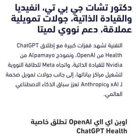
دكتور تشات جي بي تي، انفيديا
والقيادة الذاتية، جولات تمويلية
عملاقة، دعم نووي لميتا
التقنية تشهد قفزات كبيرة مع إطلاق ChatGPT
Health من OpenAI، ونموذج Alpamayo من
Nvidia للقيادة الذاتية، واتجاه Meta للطاقة النووية
لتشغيل مراكز بياناتها، إلى جانب جولات تمويل ضخمة
لـ xAI وAnthropic تعزز سباق الذكاء الاصطناعي
العالمي.
اوبن اي ااي OpenAI تطلق خاصية
ChatGPT Health