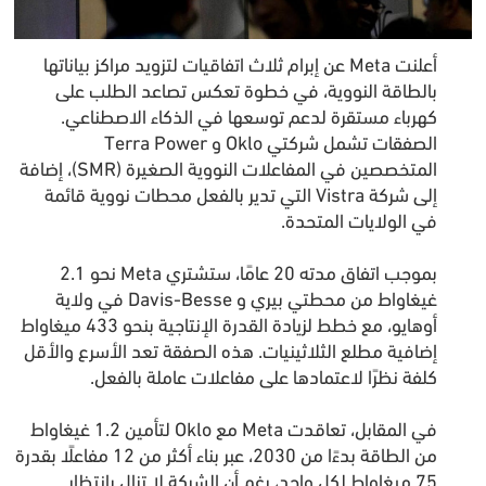
أعلنت Meta عن إبرام ثلاث اتفاقيات لتزويد مراكز بياناتها
بالطاقة النووية، في خطوة تعكس تصاعد الطلب على
كهرباء مستقرة لدعم توسعها في الذكاء الاصطناعي.
الصفقات تشمل شركتي Oklo و Terra Power
المتخصصين في المفاعلات النووية الصغيرة (SMR)، إضافة
إلى شركة Vistra التي تدير بالفعل محطات نووية قائمة
في الولايات المتحدة.
بموجب اتفاق مدته 20 عامًا، ستشتري Meta نحو 2.1
غيغاواط من محطتي بيري و Davis-Besse في ولاية
أوهايو، مع خطط لزيادة القدرة الإنتاجية بنحو 433 ميغاواط
إضافية مطلع الثلاثينيات. هذه الصفقة تعد الأسرع والأقل
كلفة نظرًا لاعتمادها على مفاعلات عاملة بالفعل.
في المقابل، تعاقدت Meta مع Oklo لتأمين 1.2 غيغاواط
من الطاقة بدءًا من 2030، عبر بناء أكثر من 12 مفاعلًا بقدرة
75 ميغاواط لكل واحد، رغم أن الشركة لا تزال بانتظار