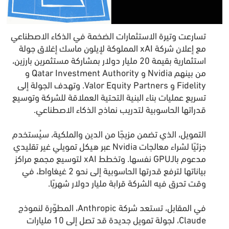
تسارعت وتيرة الاستثمارات الضخمة في الذكاء الاصطناعي
مع إعلان شركة xAI المملوكة لإيلون ماسك إغلاق جولة
استثمارية بقيمة 20 مليار دولار بمشاركة مستثمرين بارزين،
من بينهم Nvidia و Qatar Investment Authority و
Fidelity و Valor Equity Partners. وتهدف الجولة إلى
تسريع عمليات بناء البنية التحتية العملاقة للشركة وتوسيع
قدراتها الحاسوبية لتدريب نماذج الذكاء الاصطناعي.
التمويل، الذي تضمن مزيجًا من الدين والملكية، سيُستخدم
جزئيًا لشراء معالجات Nvidia عبر هيكل تمويلي غير تقليدي
مدعوم بالـGPU نفسها. وتخطط xAI لتوسيع مجمع مراكز
بياناتها لترفع قدرتها الحاسوبية إلى نحو 2 غيغاواط، في
وقت تحرق فيه الشركة قرابة مليار دولار شهريًا.
في المقابل، تستعد شركة Anthropic، المطوّرة لنموذج
Claude، لجولة تمويل جديدة قد تصل إلى 10 مليارات