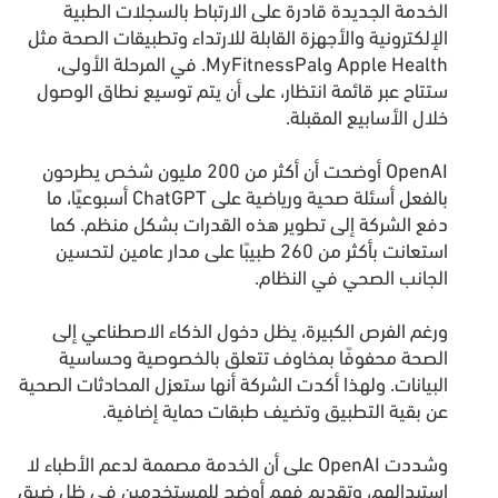
الخدمة الجديدة قادرة على الارتباط بالسجلات الطبية
الإلكترونية والأجهزة القابلة للارتداء وتطبيقات الصحة مثل
Apple Health وMyFitnessPal. في المرحلة الأولى،
ستتاح عبر قائمة انتظار، على أن يتم توسيع نطاق الوصول
خلال الأسابيع المقبلة.
OpenAI أوضحت أن أكثر من 200 مليون شخص يطرحون
بالفعل أسئلة صحية ورياضية على ChatGPT أسبوعيًا، ما
دفع الشركة إلى تطوير هذه القدرات بشكل منظم. كما
استعانت بأكثر من 260 طبيبًا على مدار عامين لتحسين
الجانب الصحي في النظام.
ورغم الفرص الكبيرة، يظل دخول الذكاء الاصطناعي إلى
الصحة محفوفًا بمخاوف تتعلق بالخصوصية وحساسية
البيانات. ولهذا أكدت الشركة أنها ستعزل المحادثات الصحية
عن بقية التطبيق وتضيف طبقات حماية إضافية.
وشددت OpenAI على أن الخدمة مصممة لدعم الأطباء لا
استبدالهم، وتقديم فهم أوضح للمستخدمين في ظل ضيق