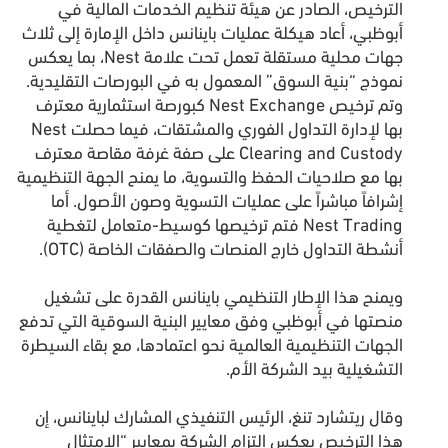
الترخيص، الصادر عن هيئة تنظيم الخدمات المالية في
أبوظبي، أعاد هيكلة عمليات باينانس داخل الإمارة إلى ثلاث
جهات محلية مستقلة تعمل تحت علامة Nest، بما يعكس
نموذج “بنية السوق” المعمول به في البورصات التقليدية.
وتم ترخيص Nest Exchange كبورصة استثمارية معترف
بها لإدارة التداول الفوري والمشتقات، فيما حصلت Nest
Clearing and Custody على صفة غرفة مقاصة معترف
بها مع صلاحيات الحفظ والتسوية، ما يمنح الجهة التنظيمية
إشرافاً مباشراً على عمليات التسوية وصون الأصول. أما
Nest Trading فتم ترخيصها كوسيط-متعامل لتغطية
أنشطة التداول خارج المنصات والصفقات الخاصة (OTC).
ويمنح هذا الإطار التنظيمي باينانس القدرة على تشغيل
منصتها في أبوظبي وفق معايير البنية السوقية التي تدفع
الجهات التنظيمية العالمية نحو اعتمادها، مع بقاء السيطرة
التشغيلية بيد الشركة الأم.
وقال ريتشارد تنغ، الرئيس التنفيذي المشارك لباينانس، إن
هذا الترخيص يعكس التزام الشركة بمعايير “الامتثال