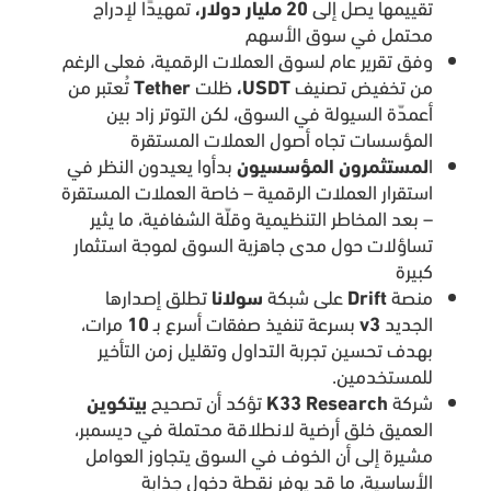
تقييمها يصل إلى
20 مليار دولار،
تمهيدًا لإدراج
محتمل في سوق الأسهم
وفق تقرير عام لسوق العملات الرقمية، فعلى الرغم
من تخفيض تصنيف
USDT،
ظلت
Tether
تُعتبر من
أعمدّة السيولة في السوق، لكن التوتر زاد بين
المؤسسات تجاه أصول العملات المستقرة
ا
لمستثمرون المؤسسيون
بدأوا يعيدون النظر في
استقرار العملات الرقمية – خاصة العملات المستقرة
– بعد المخاطر التنظيمية وقلّة الشفافية، ما يثير
تساؤلات حول مدى جاهزية السوق لموجة استثمار
كبيرة
منصة
Drift
على شبكة
سولانا
تطلق إصدارها
الجديد
v3
بسرعة تنفيذ صفقات أسرع بـ
10
مرات،
بهدف تحسين تجربة التداول وتقليل زمن التأخير
للمستخدمين.
شركة
K33 Research
تؤكد أن تصحيح
بيتكوين
العميق خلق أرضية لانطلاقة محتملة في ديسمبر،
مشيرة إلى أن الخوف في السوق يتجاوز العوامل
الأساسية، ما قد يوفر نقطة دخول جذابة